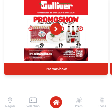
PromoShow
Negozi
Volantino
Premi
Spesa